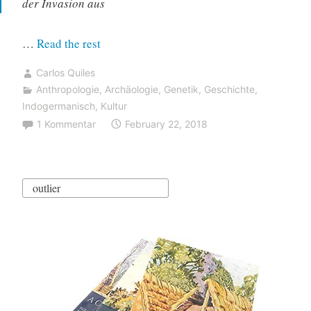
der Invasion aus
“Germanische
…
Read the rest
Stämme
Carlos Quiles
während
Anthropologie
,
Archäologie
,
Genetik
,
Geschichte
,
der
Indogermanisch
,
Kultur
Völkerwanderung
1 Kommentar
February 22, 2018
zeigen
hauptsächlich
R1b-,
Search
auch
for:
I-
Linien”