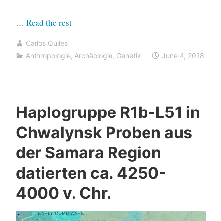
“Fortpflanzungserfolg
…
Read the rest
bei
Carlos Quiles
alten
Anthropologie
,
Archäologie
,
Genetik
June 4, 2018
Isländern,
geschichtet
nach
Vorfahren”
Haplogruppe R1b-L51 in
Chwalynsk Proben aus
der Samara Region
datierten ca. 4250-
4000 v. Chr.