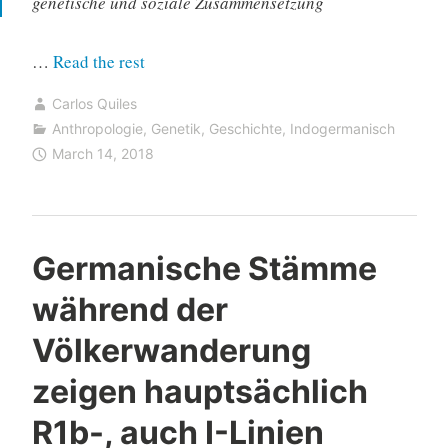
genetische und soziale Zusammensetzung
“Genomanalysen
…
Read the rest
germanischer
Carlos Quiles
Stämme
Anthropologie
,
Genetik
,
Geschichte
,
Indogermanisch
aus
March 14, 2018
Bayern
zeigen
nord-
Germanische Stämme
mitteleuropäische
Abstammung”
während der
Völkerwanderung
zeigen hauptsächlich
R1b-, auch I-Linien