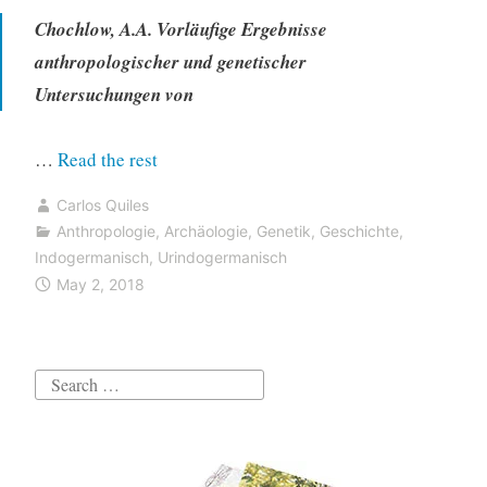
Chochlow, A.A. Vorläufige Ergebnisse
anthropologischer und genetischer
Untersuchungen von
“Haplogruppe
…
Read the rest
R1b-
Carlos Quiles
L51
Anthropologie
,
Archäologie
,
Genetik
,
Geschichte
,
in
Indogermanisch
,
Urindogermanisch
Chwalynsk
May 2, 2018
Proben
aus
der
Search
Samara
for:
Region
datierten