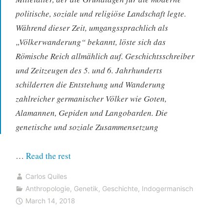
politische, soziale und religiöse Landschaft legte.
Während dieser Zeit, umgangssprachlich als
„Völkerwanderung“ bekannt, löste sich das
Römische Reich allmählich auf. Geschichtsschreiber
und Zeitzeugen des 5. und 6. Jahrhunderts
schilderten die Entstehung und Wanderung
zahlreicher germanischer Völker wie Goten,
Alamannen, Gepiden und Langobarden. Die
genetische und soziale Zusammensetzung
“Genomanalysen
…
Read the rest
germanischer
Carlos Quiles
Stämme
Anthropologie
,
Genetik
,
Geschichte
,
Indogermanisch
aus
March 14, 2018
Bayern