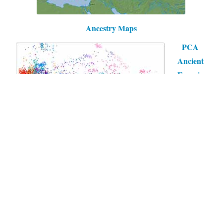
Ancestry Maps
PCA
Ancient
Eurasia
Mit freundlicher Unterstützung von WordPress
|
Theme:
Independent Publisher 2 von
Raam Dev
.