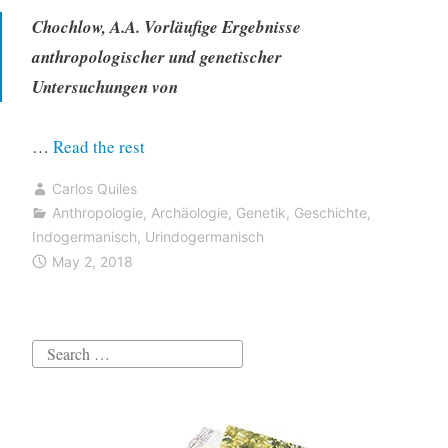
Chochlow, A.A. Vorläufige Ergebnisse
anthropologischer und genetischer
Untersuchungen von
“Haplogruppe
…
Read the rest
R1b-
Carlos Quiles
L51
Anthropologie
,
Archäologie
,
Genetik
,
Geschichte
,
in
Indogermanisch
,
Urindogermanisch
Chwalynsk
May 2, 2018
Proben
aus
der
Search
Samara
for:
Region
datierten