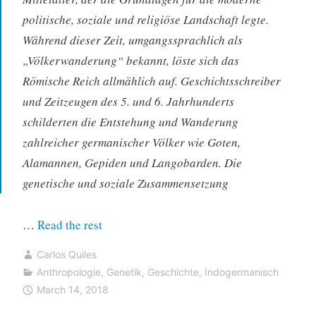
politische, soziale und religiöse Landschaft legte.
Während dieser Zeit, umgangssprachlich als
„Völkerwanderung“ bekannt, löste sich das
Römische Reich allmählich auf. Geschichtsschreiber
und Zeitzeugen des 5. und 6. Jahrhunderts
schilderten die Entstehung und Wanderung
zahlreicher germanischer Völker wie Goten,
Alamannen, Gepiden und Langobarden. Die
genetische und soziale Zusammensetzung
“Genomanalysen
…
Read the rest
germanischer
Carlos Quiles
Stämme
Anthropologie
,
Genetik
,
Geschichte
,
Indogermanisch
aus
March 14, 2018
Bayern