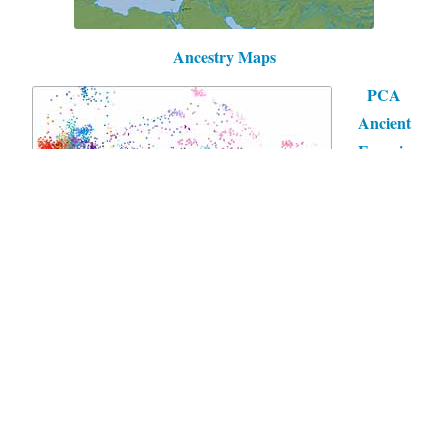
Ancestry Maps
PCA
Ancient
Eurasia
Mit freundlicher Unterstützung von WordPress
|
Theme:
Independent Publisher 2 von
Raam Dev
.