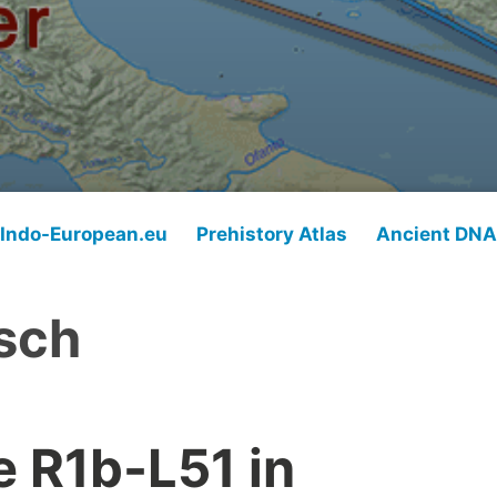
Indo-European.eu
Prehistory Atlas
Ancient DNA
sch
 R1b-L51 in