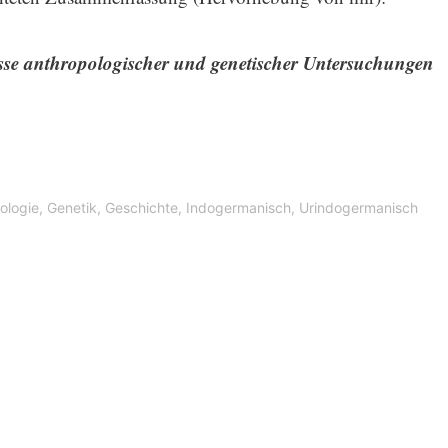
sse anthropologischer und genetischer Untersuchungen
ologie
,
Genetik
,
Geschichte
,
Indogermanisch
,
Urindogermanisch