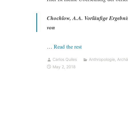
Chochlow, A.A. Vorläufige Ergebni
von
“Haplogruppe
…
Read the rest
R1b-
Carlos Quiles
Anthropologie
,
Archä
L51
May 2, 2018
in
Chwalynsk
Proben
aus
der
Samara