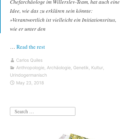
Chefarchäologe im Willerslev-Team, hat auch eine
Idee, wie das zu erklären sein könnte:
»Verantwortlich ist vielleicht ein Initiationsritus,
wie er unter den
“Kopenhagener
…
Read the rest
Gruppe:
Carlos Quiles
Germanisch
Anthropologie
,
Archäologie
,
Genetik
,
Kultur
,
und
Urindogermanisch
Baltoslawisch
May 23, 2018
von
Glockenbecherleuten;
Indoanatolische
Search
Urheimat
for:
im
Kaukasus”