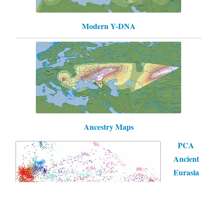
Modern Y-DNA
Ancestry Maps
PCA
Ancient
Eurasia