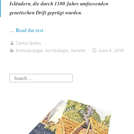
Isländern, die durch 1100 Jahre umfassenden
genetischen Drift geprägt wurden
.
“Fortpflanzungserfolg
…
Read the rest
bei
Carlos Quiles
alten
Anthropologie
,
Archäologie
,
Genetik
June 4, 2018
Isländern,
geschichtet
nach
Search
Vorfahren”
for: