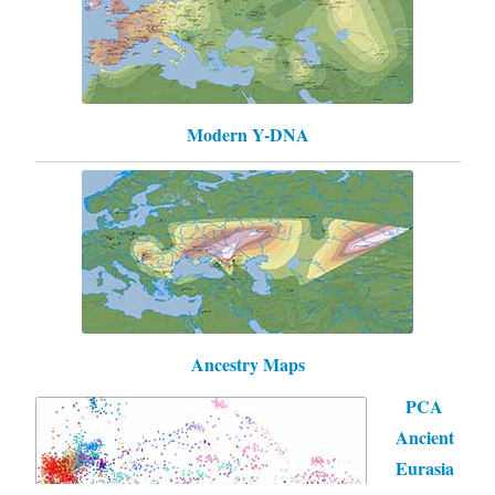
Modern Y-DNA
Ancestry Maps
PCA
Ancient
Eurasia