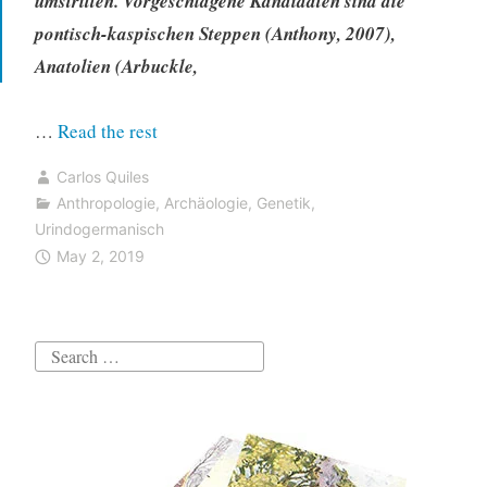
umstritten. Vorgeschlagene Kandidaten sind die
pontisch-kaspischen Steppen (Anthony, 2007),
Anatolien (Arbuckle,
“Jamnaja
…
Read the rest
die
Carlos Quiles
wahrscheinlichste
Anthropologie
,
Archäologie
,
Genetik
,
Quelle
Urindogermanisch
für
May 2, 2019
das
Hauspferd;
die
Search
nächste
for:
Linie,
aus
der