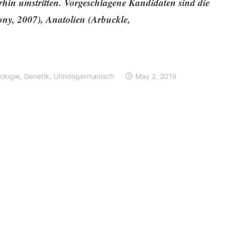
terhin umstritten. Vorgeschlagene Kandidaten sind die
ny, 2007), Anatolien (Arbuckle,
ologie
,
Genetik
,
Urindogermanisch
May 2, 2019