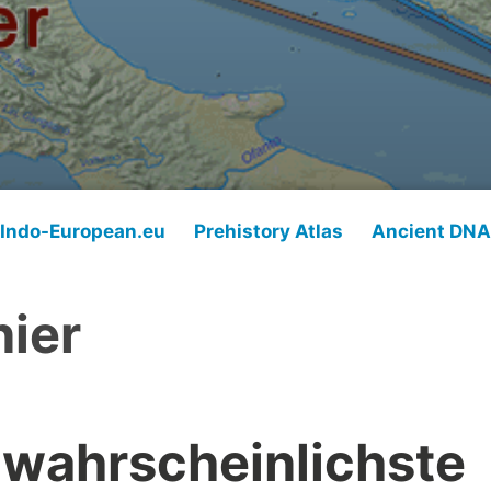
Indo-European.eu
Prehistory Atlas
Ancient DNA
nier
 wahrscheinlichste