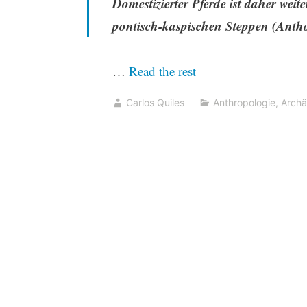
Domestizierter Pferde ist daher wei
pontisch-kaspischen Steppen (Antho
“Jamnaja
…
Read the rest
die
Carlos Quiles
Anthropologie
,
Archä
wahrscheinlichste
Quelle
für
das
Hauspferd;
die
nächste
Linie,
aus