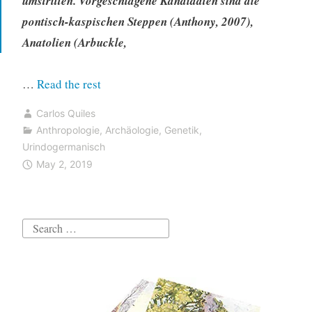
umstritten. Vorgeschlagene Kandidaten sind die
pontisch-kaspischen Steppen (Anthony, 2007),
Anatolien (Arbuckle,
“Jamnaja
…
Read the rest
die
Carlos Quiles
wahrscheinlichste
Anthropologie
,
Archäologie
,
Genetik
,
Quelle
Urindogermanisch
für
May 2, 2019
das
Hauspferd;
die
Search
nächste
for:
Linie,
aus
der