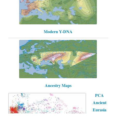
Modern Y-DNA
Ancestry Maps
PCA
Ancient
Eurasia